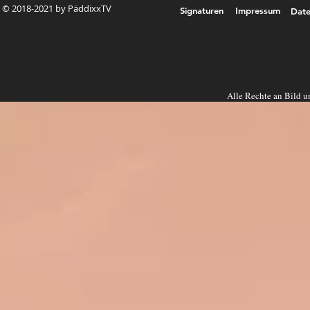
© 2018-2021 by PäddixxTV
Signaturen
Impressum
Date
Alle Rechte an Bild u