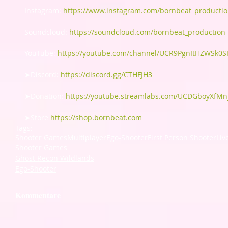
Instagram: 
https://www.instagram.com/bornbeat_productio
Soundcloud: 
https://soundcloud.com/bornbeat_production
YouTube: 
https://youtube.com/channel/UCR9PgnItHZWSk0
➤Discord: 
https://discord.gg/CTHFJH3
➤Donation: 
https://youtube.streamlabs.com/UCDGboyXfM
➤Store 
https://shop.bornbeat.com
Tags:
Shooter Games
Multiplayer
Ego-Shooter
First Person Shooter
Liv
Shooter Games
Ghost Recon Wildlands
Ego-Shooter
Kommentare