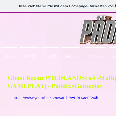
Diese Website wurde mit dem Homepage-Baukasten von
HOME
SERVICE
VIDEOS
GALERIE
TUTORIALS
S
Ghost Recon WILDLANDS: #4 -Multi
GAMEPLAY| - PäddixxGameplay
https://www.youtube.com/watch?v=HRLKaeCDyXk