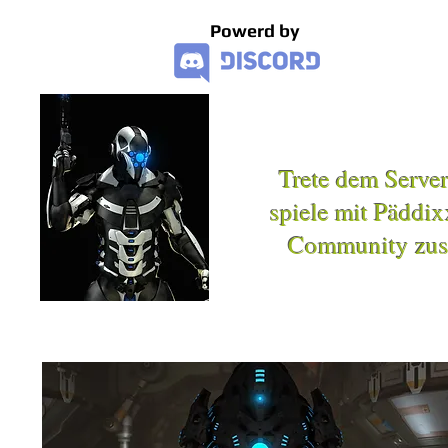
Powerd by
Trete dem Server
Trete dem Server
spiele mit Päddix
spiele mit Päddix
Community zu
Community zu